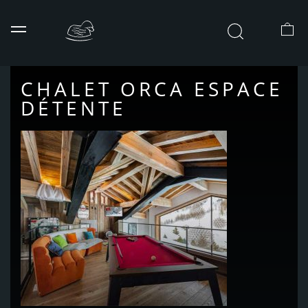
Aller
au
Menu
Rechercher
contenu
CHALET ORCA ESPACE
DÉTENTE